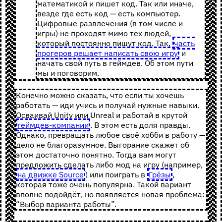
математикой и пишет код. Так или иначе,
везде где есть код — есть компьютер.
Цифровые развлечения (в том числе и
игры) не проходят мимо тех людей,
который постоянно пишут код. Так,
часть
прогеров решает написать свою игру
и
начать свой путь в геймдев. Об этом пути
мы и поговорим.
Конечно можно сказать, что если ты хочешь
работать — иди учись и получай нужные навыки.
Осваивай Unity или Unreal и работай в крутой
геймдев-компании
. В этом есть доля правды.
Однако, превращать любое своё хобби в работу —
дело не благоразумное. Выгорание скажет об
этом достаточно понятно. Тогда вам могут
предложить сделать либо мод на игру (например,
на движке Source
) или поиграть в
Грёзы
,
которая тоже очень популярна. Такой вариант
вполне подойдёт, но появляется новая проблема:
“Выбор варианта работы”.