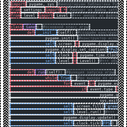
import
 pygame, sys 
#импортируем библиотеки PyGame
from
 settings 
import
 *
 #импорт из файла settings
from
 level 
import
 Level 
#+++ импорт из файла lev
class
 Game
: 
#основной класс игры
	def
 __init__
(self): 
#создаём конструктор 
		pygame.init() 
#конструктор использу
		self
.screen 
=
 pygame.display.set_
		pygame.display.set_caption(
"PyZelda
		self
.clock 
=
 pygame.time.Clock() 
		self
.level 
=
 Level() 
#+++ объёвил
	def
 run
(self): 
#функция запуска игры
		while
 True
: 
#до выхода из игры он
			for
 event 
in
 pygame.event
				if
 event.type 
==
 
					pygame.quit
					sys.exit() 
			self
.screen.fill(
'green'
)
			self
.level.run() 
#+++ запу
			pygame.display.update() 
#об
			self
.clock.tick(
FPS
) 
#зап