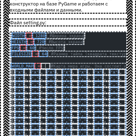
конструктор на базе PyGame и работаем с
входными файлами и данными.
Файл setting.py:
WIDTH
 =
 1280
 #Ширина экрана
HEIGTH
 =
 720
 #Высота экрана
FPS
 =
 60
 #Число FPS
TILESIZE
 =
 64
 #Размер тайла (квадрата текстуры)
WORLD_MAP
 =
 [ 
#Карта мира игры. Она состоит из 20
[
'x'
, 
'x'
, 
'x'
, 
'x'
, 
'x'
, 
'x'
, 
'x'
, 
'x'
[
'x'
, 
','
, 
','
, 
','
, 
','
, 
','
, 
','
, 
','
[
'x'
, 
','
, 
','
, 
','
, 
','
, 
','
, 
','
, 
','
[
'x'
, 
','
, 
','
, 
','
, 
','
, 
','
, 
','
, 
','
[
'x'
, 
','
, 
','
, 
','
, 
','
, 
','
, 
','
, 
','
[
'x'
, 
','
, 
','
, 
','
, 
','
, 
','
, 
','
, 
','
[
'x'
, 
','
, 
','
, 
','
, 
','
, 
','
, 
','
, 
','
[
'x'
, 
','
, 
','
, 
','
, 
','
, 
','
, 
','
, 
','
[
'x'
, 
','
, 
','
, 
','
, 
','
, 
','
, 
','
, 
','
[
'x'
, 
','
, 
','
, 
','
, 
','
, 
','
, 
','
, 
','
[
'x'
, 
','
, 
','
, 
','
, 
','
, 
','
, 
','
, 
','