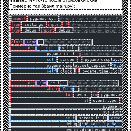
Примерно так (файл main.py):
import
 pygame, sys 
#импортируем библиотеки PyGame
from
 settings 
import
 *
 #импорт из файла settings
from
 debug 
import
 debug 
#импортируем дебаг <----
class
 Game
: 
#основной класс игры
	def
 __init__
(self): 
#создаём конструктор 
		pygame.init() 
#конструктор использу
		self
.screen 
=
 pygame.display.set_
		pygame.display.set_caption(
"PyZelda
		self
.clock 
=
 pygame.time.Clock() 
	def
 run
(self): 
#функция запуска игры
		while
 True
: 
#до выхода из игры он
			for
 event 
in
 pygame.event
				if
 event.type 
==
 
					pygame.quit
					sys.exit() 
			self
.screen.fill(
'green'
)
			debug(
'Чё как? Я дебаг!'
) 
			pygame.display.update() 
#об