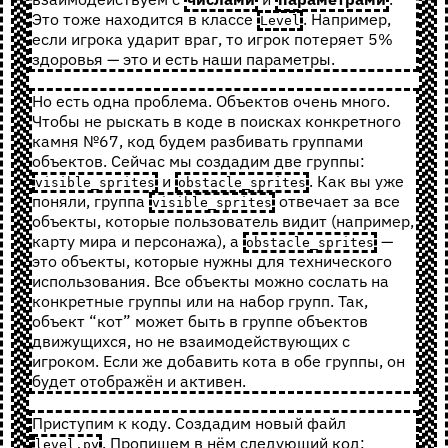
Это тоже находится в классе
. Например,
Level
если игрока ударит враг, то игрок потеряет 5%
здоровья — это и есть наши параметры.
Но есть одна проблема. Объектов очень много.
Чтобы не рыскать в коде в поисках конкретного
камня №67, код будем разбивать группами
объектов. Сейчас мы создадим две группы:
и
. Как вы уже
visible_sprites
obstacle_sprites
поняли, группа
отвечает за все
visible_sprites
объекты, которые пользователь видит (например,
карту мира и персонажа), а
—
obstacle_sprites
это объекты, которые нужны для технического
использования. Все объекты можно сослать на
конкретные группы или на набор групп. Так,
объект “кот” может быть в группе объектов
движущихся, но не взаимодействующих с
игроком. Если же добавить кота в обе группы, он
будет отображён и активен.
Приступим к коду. Создадим новый файл
. Пропишем в нём следующий код:
level.py