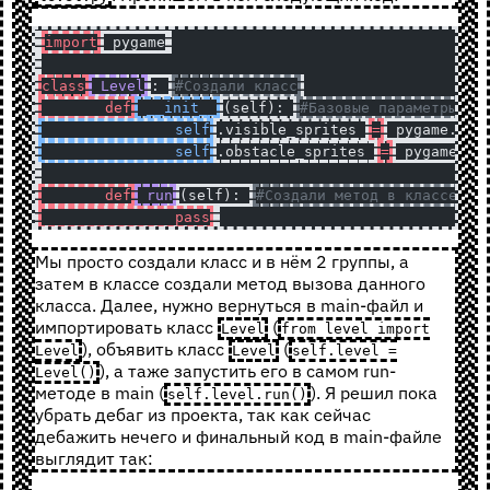
import
 pygame
class
 Level
: 
#Создали класс
	def
 __init__
(self): 
#Базовые параметры
		self
.visible_sprites 
=
 pygame.spr
		self
.obstacle_sprites 
=
 pygame.sp
	def
 run
(self): 
#Создали метод в классе
		pass
Мы просто создали класс и в нём 2 группы, а
затем в классе создали метод вызова данного
класса. Далее, нужно вернуться в main-файл и
импортировать класс
(
Level
from level import
), объявить класс
(
Level
Level
self.level =
), а таже запустить его в самом run-
Level()
методе в main (
). Я решил пока
self.level.run()
убрать дебаг из проекта, так как сейчас
дебажить нечего и финальный код в main-файле
выглядит так: