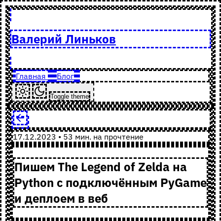
Валерий Линьков
Главная
Блог
Toggle theme
17.12.2023 • 53 мин. на прочтение
Пишем The Legend of Zelda на
Python с подключённым PyGame
и деплоем в веб