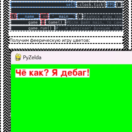
			self
.clock.tick(
FPS
) 
#зап
if
 __name__
 ==
 '__main__'
: 
#запуск игры только 
	game 
=
 Game() 
#Если файл main, то сама иг
	game.run() 
#...и запускает функцию run из к
Получим феерическую игру цветов: