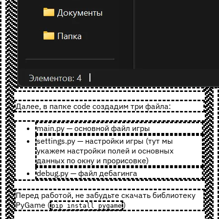
Далее, в папке code создадим три файла:
main.py — основной файл игры
settings.py — настройки игры (тут мы
укажем настройки полей и основных
данных по окну и прорисовке)
debug.py — файл дебагинга
Перед работой, не забудьте скачать библиотеку
PyGame (
)
pip install pygame