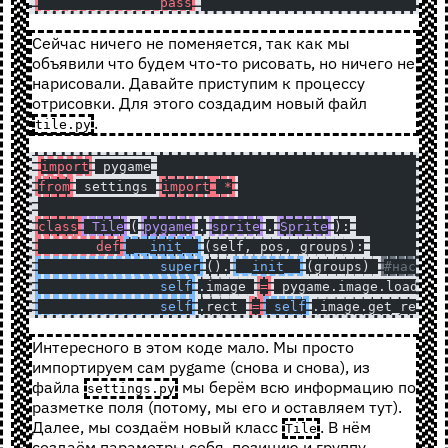
		pass
Сейчас ничего не поменяется, так как мы
объявили что будем что-то рисовать, но ничего не
нарисовали. Давайте приступим к процессу
отрисовки. Для этого создадим новый файл
.
tile.py
import
 pygame
from
 settings 
import
 *
class
 Tile
(
pygame
.
sprite
.
Sprite
):
	def
 __init__
(self, pos, groups):
		super
().
__init__
(groups) 
#наследу
		self
.image 
=
 pygame.image.load(
'.
		self
.rect 
=
 self
.image.get_rect(
Интересного в этом коде мало. Мы просто
импортируем сам pygame (снова и снова), из
файла
мы берём всю информацию по
settings.py
разметке поля (потому, мы его и оставляем тут).
Далее, мы создаём новый класс
. В нём
Tile
создаём параметры себя, позицию и группу