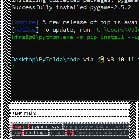
Файл main:
import
 pygame, sys 
#импортируем библиотеки PyGame
from
 settings 
import
 *
 #импорт из файла settings