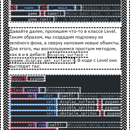
if
 __name__
 ==
 '__main__'
: 
#запуск игры только 
	game 
=
 Game() 
#Если файл main, то сама иг
	game.run() 
#...и запускает функцию run из к
Давайте далее, пропишем что-то в классе Level.
Таким образом, мы создадим подложку из
зелёного фона, а сверху наложим новые объекты.
Для этого, мы воспользуемся простым методом,
как в и в дебаге:
display_surface =
. В коде с Level оно
pygame.display.get_surface()
выглядит так:
import
 pygame
class
 Level
: 
#создали класс
	def
 __init__
(self): 
#базовые параметры
		self
.display_surface 
=
 pygame.dis
		self
.visible_sprites 
=
 pygame.spr
		self
.obstacle_sprites 
=
 pygame.sp
	def
 run
(self): 
#создали метод в классе