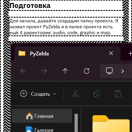
Подготовка
Для начала, давайте создадим папку проекта. Я
назвал проект PyZelda и в папке проекта есть
ещё 4 директории: audio, code, graphic и map.