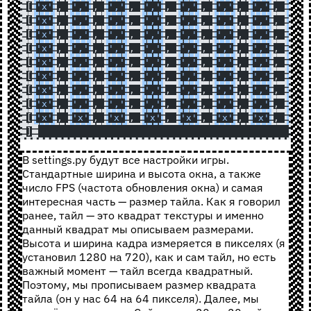
[
'x'
, 
','
, 
','
, 
','
, 
','
, 
','
, 
','
, 
','
[
'x'
, 
','
, 
','
, 
','
, 
','
, 
','
, 
','
, 
','
[
'x'
, 
','
, 
','
, 
','
, 
','
, 
','
, 
','
, 
','
[
'x'
, 
','
, 
','
, 
','
, 
','
, 
','
, 
','
, 
','
[
'x'
, 
','
, 
','
, 
','
, 
','
, 
','
, 
','
, 
','
[
'x'
, 
','
, 
','
, 
','
, 
','
, 
','
, 
','
, 
','
[
'x'
, 
','
, 
','
, 
','
, 
','
, 
','
, 
','
, 
','
[
'x'
, 
','
, 
','
, 
','
, 
','
, 
','
, 
','
, 
','
[
'x'
, 
'x'
, 
'x'
, 
'x'
, 
'x'
, 
'x'
, 
'x'
, 
'x'
]
В settings.py будут все настройки игры.
Стандартные ширина и высота окна, а также
число FPS (частота обновления окна) и самая
интересная часть — размер тайла. Как я говорил
ранее, тайл — это квадрат текстуры и именно
данный квадрат мы описываем размерами.
Высота и ширина кадра измеряется в пикселях (я
установил 1280 на 720), как и сам тайл, но есть
важный момент — тайл всегда квадратный.
Поэтому, мы прописываем размер квадрата
тайла (он у нас 64 на 64 пикселя). Далее, мы