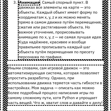
Анимация
. Самый спорный пункт. В
движках все элементы на карте — это
объекты. Каждый объект имеет форму по
координатам x, y, z и их можно менять
прямо в самом движке путём перемещения,
сжатия или растягивания объекта. Но
важное уточнение, прорисовывать
анимацию по x, y, z — не самая лучшая идея.
Куда надёжнее, красивее и вообще
правильнее прописывать каждый шаг
объекта путём перемещения по пресету
персонажа по графике.
Иными словами, сам игровой движок — это
автоматизирующая система, которая позволяет
упростить разработку. Однако, при
использовании движка теряется часть гибкости в
настройках. Моя задача — описать как можно
более подробный процесс написания игры по
самому сложному пути, хотя Python и упрощает
часть вещей. Что ж, хватит слов и давайте к делу!