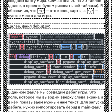
создаём карту мира. Сейчас она 20 на 20 тайлов
(далее, в проекте будем рисовать всё тайлами). Я
обозначил, что
— это конец карты, а
—
'x'
','
пустое место для игры.
Далее, файл debug.py:
import
 pygame 
#Снова обращаемся к PyGame
pygame.init() 
#Используем базовый конструктор
font 
=
 pygame.font.Font(
None
, 
30
) 
#Указываем ш
def
 debug
(info, y 
=
 10
, x 
=
 10
):  
#Сама функ
	display_surface 
=
 pygame.display.get_surfa
	debug_surf 
=
 font.render(
str
(info), 
True
	debug_rect 
=
 debug_surf.get_rect(
topleft
 
	pygame.draw.rect(display_surface, 
"White"
,
	display_surface.blit(debug_surf, debug_rect
В данном файле мы создадим дебаг игры. Это
поле, которое мы выводим вверху слева экрана и
в нём показываем нужный нам текст. Для запуска
дебага, нужно импортировать debug в main-файл
и вывести что-то после отрисовки окна.