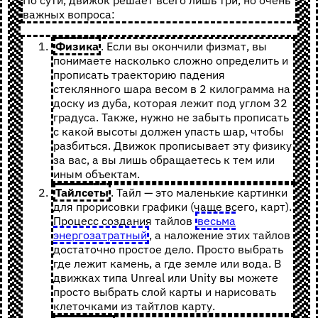
По сути, движок решает всего лишь три, но очень
важных вопроса:
Физика
. Если вы окончили физмат, вы
понимаете насколько сложно определить и
прописать траекторию падения
стеклянного шара весом в 2 килограмма на
доску из дуба, которая лежит под углом 32
градуса. Также, нужно не забыть прописать
с какой высоты должен упасть шар, чтобы
разбиться. Движок прописывает эту физику
за вас, а вы лишь обращаетесь к тем или
иным объектам.
Тайлсеты
. Тайл — это маленькие картинки
для прорисовки графики (чаще всего, карт).
Процесс создания тайлов
весьма
энергозатратный
, а наложение этих тайлов
достаточно простое дело. Просто выбрать
где лежит камень, а где земле или вода. В
движках типа Unreal или Unity вы можете
просто выбрать слой карты и нарисовать
клеточками из тайтлов карту.