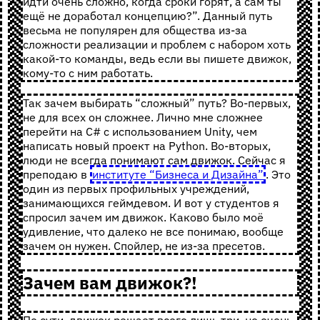
идти очень сложно, когда сроки горят, а сам ты
ещё не доработал концепцию?”. Данный путь
весьма не популярен для общества из-за
сложности реализации и проблем с набором хоть
какой-то команды, ведь если вы пишете движок,
кому-то с ним работать.
Так зачем выбирать “сложный” путь? Во-первых,
не для всех он сложнее. Лично мне сложнее
перейти на C# с использованием Unity, чем
написать новый проект на Python. Во-вторых,
люди не всегда понимают сам движок. Сейчас я
преподаю в
институте “Бизнеса и Дизайна”
. Это
один из первых профильных учреждений,
занимающихся геймдевом. И вот у студентов я
спросил зачем им движок. Каково было моё
удивление, что далеко не все понимаю, вообще
зачем он нужен. Спойлер, не из-за пресетов.
Зачем вам движок?!