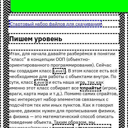
Стартовый набор файлов для скачивания
.
Пишем уровень
Итак, для начала давайте разберёмся в понятии
“класс” в концепции ООП (объектно-
ориентированного программирования). Сейчас
мы создадим класс
. В этом классе есть всё
Level
необходимое для работы с объектами внутри. По
сути, класс
и есть наша игра, так как
Level
именно этот класс собирает все
спрайты
(игрок,
враги, карта мира и т.д.). Помимо самих спрайтов,
нас интересует набор элементов связанных с
подсчётом тех или иных пунктов. Как я говорил
ранее, движок нужен для прописывания физики,
а физика — это математический способ описать
поведение объекта. Таким образом, мы
взаимодействуем с
числами
и
параметрами
.