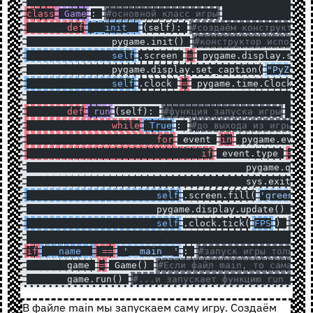
class
 Game
: 
#основной класс игры
	def
 __init__
(self): 
#создаём конструктор 
		pygame.init() 
#конструктор использу
		self
.screen 
=
 pygame.display.set_
		pygame.display.set_caption(
"PyZelda
		self
.clock 
=
 pygame.time.Clock() 
	def
 run
(self): 
#функция запуска игры
		while
 True
: 
#до выхода из игры он
			for
 event 
in
 pygame.event
				if
 event.type 
==
 
					pygame.quit
					sys.exit() 
			self
.screen.fill(
'green'
)
			pygame.display.update() 
#об
			self
.clock.tick(
FPS
) 
#зап
if
 __name__
 ==
 '__main__'
: 
#запуск игры только 
	game 
=
 Game() 
#Если файл main, то сама иг
	game.run() 
#...и запускает функцию run из к
В файле main мы запускаем саму игру. Создаём