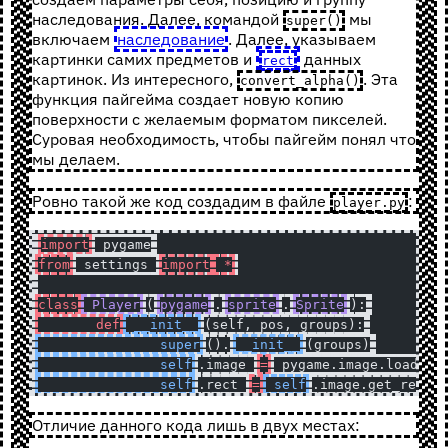
наследования. Далее, командой
мы
super()
включаем
наследование
. Далее, указываем
картинки самих предметов и
данных
rect
картинок. Из интересного,
. Эта
convert_alpha()
функция пайгейма создает новую копию
поверхности с желаемым форматом пикселей.
Суровая необходимость, чтобы пайгейм понял что
мы делаем.
Ровно такой же код создадим в файле
:
player.py
import
 pygame
from
 settings 
import
 *
class
 Player
(
pygame
.
sprite
.
Sprite
):
	def
 __init__
(self, pos, groups):
		super
().
__init__
(groups)
		self
.image 
=
 pygame.image.load(
'.
		self
.rect 
=
 self
.image.get_rect(
Отличие данного кода лишь в двух местах: