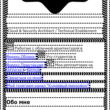
Cloud & Security Architect / Technical Enablement
Работаю с облачной архитектурой в
Яндекс.Облаке
Учу студентов в
Яндекс.Практикуме
Мои репозитории на
GitVerse
и
GitHub
Связаться со мной
Мой телеграм-канал "Кудрявый микрофон"
Обо мне