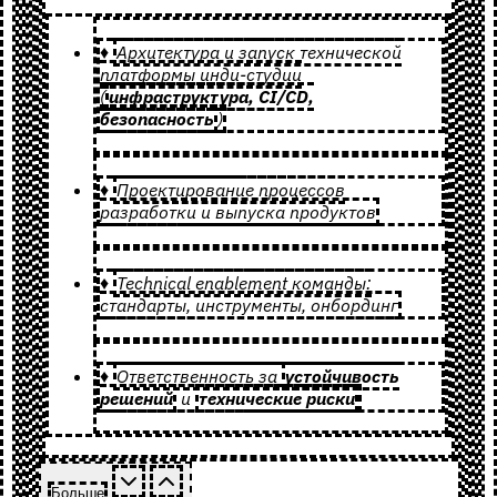
♦
Архитектура и запуск технической
платформы инди-студии
(
инфраструктура, CI/CD,
безопасность
)
♦
Проектирование процессов
разработки и выпуска продуктов
♦
Technical enablement команды:
стандарты, инструменты, онбординг
♦
Ответственность за
устойчивость
решений
и
технические риски
Больше