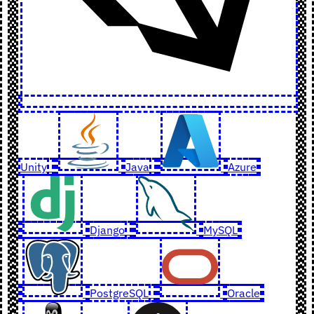
Unity
Java
Azure
Django
MySQL
PostgreSQL
Oracle