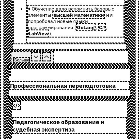
♦ Обучение дало вспомнить базовые
элементы
высшей математики
и я
попробовал новые языки
программирования (
GoLang
,
C#
,
LabView
).
Больше
Профессиональная переподготовка
Педагогическое образование и
судебная экспертиза