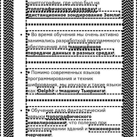
криптографии, где упор был на
топографическую разведку
и
дистанционное зондирование Земли
.
♦ Во время обучения мы очень активно
занимались разработкой программного
обеспечения для
защищённое
передачи данных в разных средах
.
♦ Помимо современных языков
программирования и техник
шифрования, мы изучали и такие языки
как
Delphi
и
машину Тьюринга
.
♦ Обучение дало фантастический
навыки
топографического
нивелирования
, что полезно при
проектировании зданий и
инженерное
черчение
.