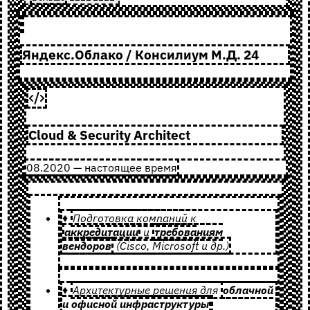
Яндекс.Облако / Консилиум М.Д. 24
Cloud & Security Architect
08.2020 — настоящее время
♦
Подготовка компаний к
аккредитации
и
требованиям
вендоров
(Cisco, Microsoft и др.)
♦
Архитектурные решения для
облачной
и офисной инфраструктуры