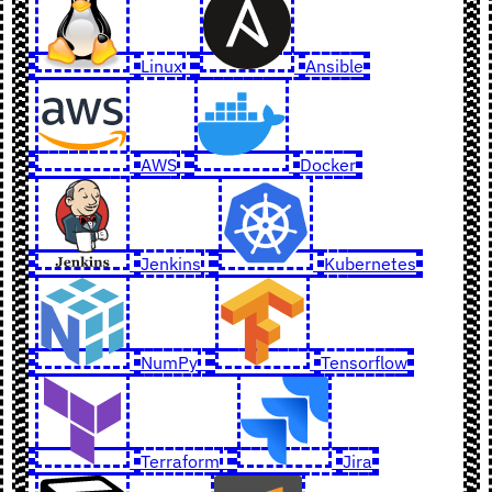
Linux
Ansible
AWS
Docker
Jenkins
Kubernetes
NumPy
Tensorflow
Terraform
Jira