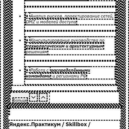
♦
Анализ рисков, проектирование сетей,
DMZ и моделей доступа
♦
Консультирование руководства по
технологическим и архитектурным
решениям
♦
Работа с
распределёнными
командами
и регионами РФ
Больше
Яндекс.Практикум / Skillbox /