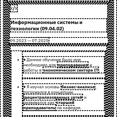
Информационные системы и
технологии (09.04.02)
09.2023 — 07.2025
♦ Данное обучение было мне
необходимо для
преподавания
и
работы в
экономическом секторе IT
.
♦ Я изучал основы
бизнес-анализа
,
погружался в концепции
децентрализованных сетей
и
развивался как
старший
преподаватель
на кафедре.