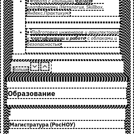
♦
Работа с крупными
EdTech
платформами (Нетология, Skillbox,
Яндекс.Практикум)
♦
Подготовка инженеров и архитекторов
к
сертификации и работе
с облаками и
безопасностью
Больше
Образование
Магистратура (РосНОУ)