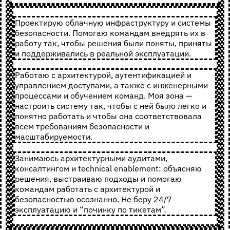
Проектирую облачную инфраструктуру и системы
безопасности. Помогаю командам внедрять их в
работу так, чтобы решения были поняты, приняты
и поддерживались в реальной эксплуатации.
Работаю с архитектурой, аутентификацией и
управлением доступами, а также с инженерными
процессами и обучением команд. Моя зона —
настроить систему так, чтобы с ней было легко и
понятно работать и чтобы она соответствовала
всем требованиям безопасности и
масштабируемости.
Занимаюсь архитектурными аудитами,
консалтингом и technical enablement: объясняю
решения, выстраиваю подходы и помогаю
командам работать с архитектурой и
безопасностью осознанно. Не беру 24/7
эксплуатацию и “починку по тикетам”.