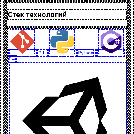
Стек технологий
Git
Python
C#